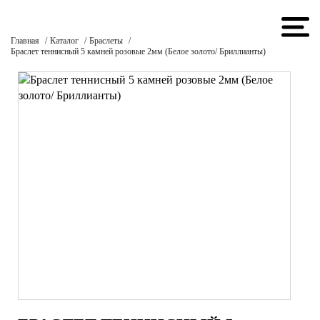
Главная
Каталог
Браслеты
Браслет теннисный 5 камней розовые 2мм (Белое золото/ Бриллианты)
О БРЕНДЕ
КАТАЛОГ
Изделия на заказ
Цепи
Помолвочные и обручальные кольца
Браслеты
Кольца
Серьги
Подвески
Гриллз
ИЗДЕЛИЯ НА ЗАКАЗ
КОНТАКТЫ