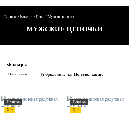
Главная
Каталог
Цепи
Мужские цепочки
О БРЕНДЕ
МУЖСКИЕ ЦЕПОЧКИ
КАТАЛОГ
Изделия на заказ
Цепи
Помолвочные и обручальные кольца
Фильтры
Браслеты
Кольца
Материал
Упорядочить по:
Серьги
Подвески
Гриллз
ИЗДЕЛИЯ НА ЗАКАЗ
Новинка
Новинка
КОНТАКТЫ
Хит
Хит